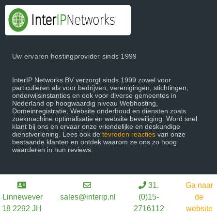
Uw ervaren hostingprovider sinds 1999
InterIP Networks BV verzorgt sinds 1999 zowel voor
particulieren als voor bedrijven, verenigingen, stichtingen,
onderwijsinstanties en ook voor diverse gemeentes in
Nederland op hoogwaardig niveau Webhosting,
Domeinregistratie, Website onderhoud en diensten zoals
zoekmachine optimalisatie en website beveiliging. Word snel
klant bij ons en ervaar onze vriendelijke en deskundige
dienstverlening. Lees ook de
tevreden reacties
van onze
bestaande klanten en ontdek waarom ze ons zo hoog
waarderen in hun reviews.
31.
Ga naar
Linnewever
sales@interip.nl
(0)15-
de
18 2292 JH
2716112
website